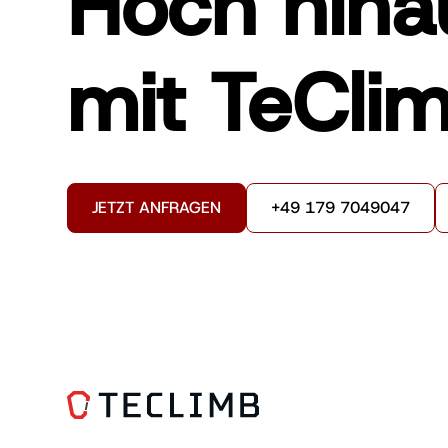
Hoch hina
mit TeClim
JETZT ANFRAGEN
+49 179 7049047