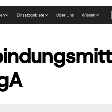
gen
Einsatzgebiete
Über Uns
Wissen
indungsmitt
gA