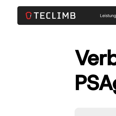
Leistun
Verb
PSA