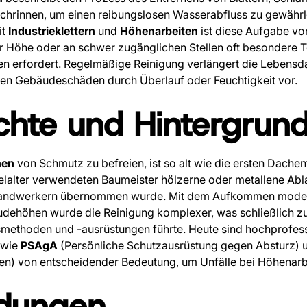
hrinnen, um einen reibungslosen Wasserabfluss zu gewährl
it
Industrieklettern
und
Höhenarbeiten
ist diese Aufgabe vo
r Höhe oder an schwer zugänglichen Stellen oft besondere 
 erfordert. Regelmäßige Reinigung verlängert die Lebensd
gen Gebäudeschäden durch Überlauf oder Feuchtigkeit vor.
chte und Hintergrun
nen
von Schmutz zu befreien, ist so alt wie die ersten Dach
ttelalter verwendeten Baumeister hölzerne oder metallene Abl
Handwerkern übernommen wurde. Mit dem Aufkommen moder
dehöhen wurde die Reinigung komplexer, was schließlich z
tsmethoden und -ausrüstungen führte. Heute sind hochprofess
 wie
PSAgA
(Persönliche Schutzausrüstung gegen Absturz)
en) von entscheidender Bedeutung, um Unfälle bei Höhenarb
dungen