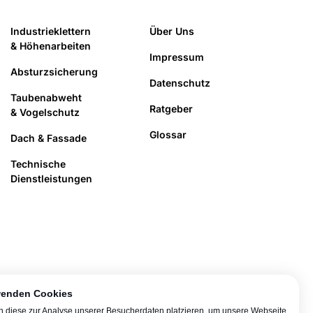
Industrieklettern
Über Uns
& Höhenarbeiten
Impressum
Absturzsicherung
Datenschutz
Taubenabweht
Ratgeber
& Vogelschutz
Glossar
Dach & Fassade
Technische
Dienstleistungen
wenden Cookies
n diese zur Analyse unserer Besucherdaten platzieren, um unsere Webseite