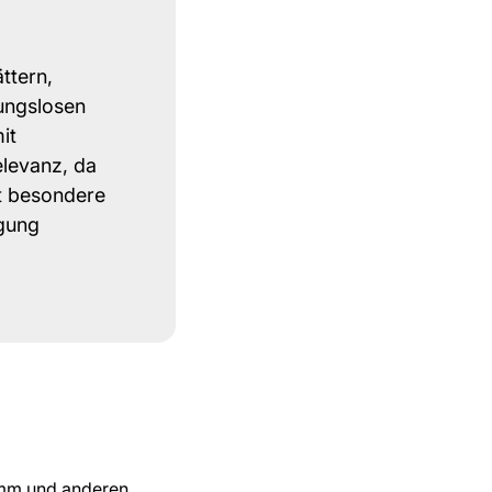
ttern,
ungslosen
it
elevanz, da
t besondere
gung
amm und anderen