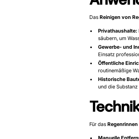
Das
Reinigen von Re
Privathaushalte:
säubern, um Wass
Gewerbe- und In
Einsatz profession
Öffentliche Einri
routinemäßige Wa
Historische Baut
und die Substanz 
Techni
Für das
Regenrinnen 
Manuelle Entfern