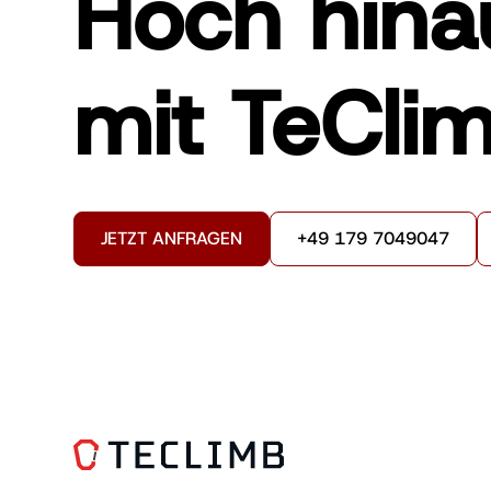
Hoch hina
mit TeClim
JETZT ANFRAGEN
+49 179 7049047