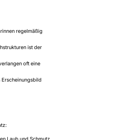
hrinnen regelmäßig
strukturen ist der
erlangen oft eine
s Erscheinungsbild
tz:
den Laub und Schmutz