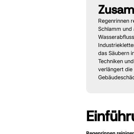
Zusam
Regenrinnen re
Schlamm und a
Wasserabfluss
Industrieklett
das Säubern i
Techniken und
verlängert di
Gebäudeschäde
Einfüh
Regenrinnen reinige