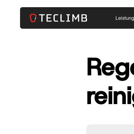
Leistun
Reg
rein