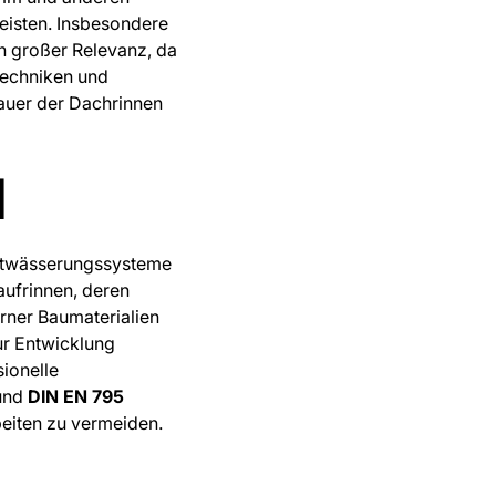
eisten. Insbesondere
n großer Relevanz, da
Techniken und
auer der Dachrinnen
d
entwässerungssysteme
aufrinnen, deren
ner Baumaterialien
ur Entwicklung
ionelle
 und
DIN EN 795
eiten zu vermeiden.