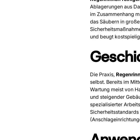
Ablagerungen aus Dac
im Zusammenhang m
das Säubern in große
Sicherheitsmaßnahmen
und beugt kostspieli
Geschi
Die Praxis,
Regenrin
selbst. Bereits im Mi
Wartung meist von 
und steigender Gebäu
spezialisierter Arbei
Sicherheitsstandards
(Anschlageinrichtung
Anwen