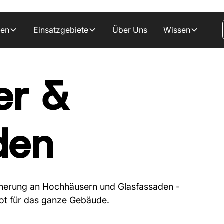
gen
Einsatzgebiete
Über Uns
Wissen
er &
den
cherung an Hochhäusern und Glasfassaden -
ot für das ganze Gebäude.