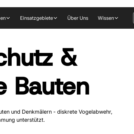
gen
Einsatzgebiete
Über Uns
Wissen
chutz &
e Bauten
uten und Denkmälern - diskrete Vogelabwehr,
mung unterstützt.