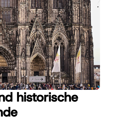
d historische
nde