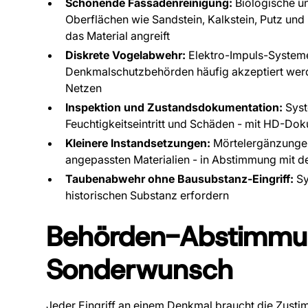
Schonende Fassadenreinigung:
Biologische un
Oberflächen wie Sandstein, Kalkstein, Putz und 
das Material angreift
Diskrete Vogelabwehr:
Elektro-Impuls-Systeme
Denkmalschutzbehörden häufig akzeptiert werde
Netzen
Inspektion und Zustandsdokumentation:
Syst
Feuchtigkeitseintritt und Schäden - mit HD-Dok
Kleinere Instandsetzungen:
Mörtelergänzungen,
angepassten Materialien - in Abstimmung mit d
Taubenabwehr ohne Bausubstanz-Eingriff:
Sy
historischen Substanz erfordern
Behörden-Abstimmun
Sonderwunsch
Jeder Eingriff an einem Denkmal braucht die Zus