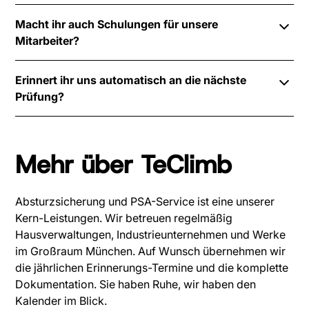
ist umfangreicher und oft nur in Streit- oder
Nur wenn sie geprüft sind und sich in einem
Schadensfällen nötig. Wir machen die Sachkundigen-
Macht ihr auch Schulungen für unsere
prüffähigen Zustand befinden. Sehr alte Systeme oder
Prüfung.
Mitarbeiter?
Eigenkonstruktionen entsprechen oft nicht mehr der
aktuellen Norm. Wir prüfen das vor Ort und sagen
Ja, auf Anfrage führen wir PSAgA-
Ihnen, was tauglich ist und was ersetzt werden muss.
Erinnert ihr uns automatisch an die nächste
Sachkundeprüfung-Schulungen und Höhenarbeit-
Prüfung?
Sicherheitsunterweisungen für Ihr Team durch. Termin
und Inhalt stimmen wir individuell ab.
Ja, das ist Standard bei uns. Sobald wir Sie als
Bestandskunde haben, erinnern wir Sie automatisch
Mehr über TeClimb
im Vorfeld der nächsten Fälligkeit. Sie müssen sich
nicht selbst um Fristen kümmern.
Absturzsicherung und PSA-Service ist eine unserer
Kern-Leistungen. Wir betreuen regelmäßig
Hausverwaltungen, Industrieunternehmen und Werke
im Großraum München. Auf Wunsch übernehmen wir
die jährlichen Erinnerungs-Termine und die komplette
Dokumentation. Sie haben Ruhe, wir haben den
Kalender im Blick.