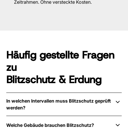
Zeitrahmen. Ohne versteckte Kosten.
Häufig gestellte Fragen
zu
Blitzschutz & Erdung
In welchen Intervallen muss Blitzschutz geprüft
werden?
DIN EN 62305 empfiehlt Sichtprüfungen je nach
Welche Gebäude brauchen Blitzschutz?
Schutzklasse alle ein bis vier Jahre. Die genauen