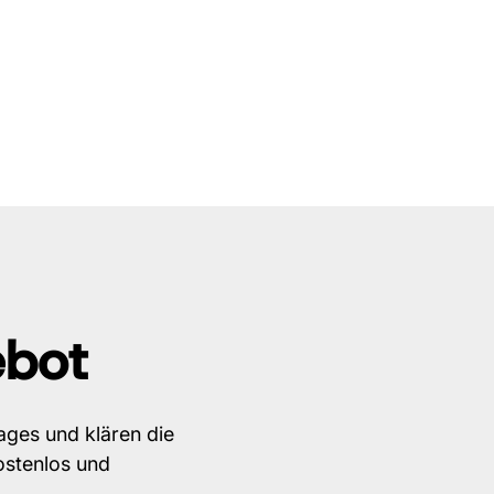
ebot
ages und klären die
ostenlos und