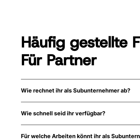
Häufig gestellte 
Für Partner
Wie rechnet ihr als Subunternehmer ab?
Wir erstellen eine Rechnung an Ihren Betrieb für 
Stunden oder als Pauschalpreis - je nach Auftragsart.
Wie schnell seid ihr verfügbar?
Leistungsbeschreibung als Grundlage für Ihre eig
Bei laufenden Projekten, wo wir frühzeitig eingebu
kurzfristigen Anfragen reagieren wir innerhalb wen
Für welche Arbeiten könnt ihr als Subunte