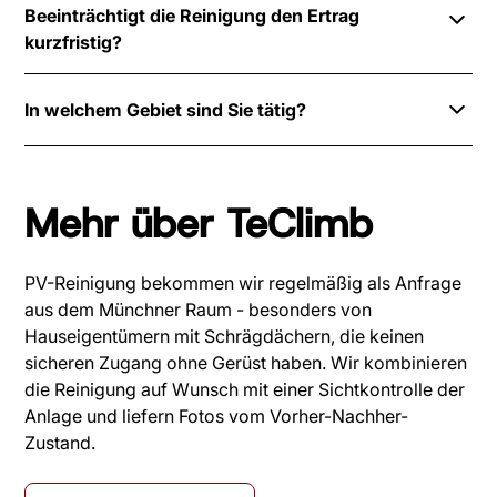
Beläge wie Vogelkot behandeln wir gezielt - immer
Beeinträchtigt die Reinigung den Ertrag
sichtbare Schäden wie Glasrisse, defekte Rahmen
modulverträglich.
kurzfristig?
oder gelöste Kabel. Für eine systematische Hotspot-
Analyse und Modulprüfung bieten wir optional eine
Nein. Die Reinigung mit entmineralisiertem Wasser
Drohnen-Inspektion an - das lässt sich gut mit der
In welchem Gebiet sind Sie tätig?
hinterlässt keine Rückstände und beeinträchtigt den
Reinigung kombinieren.
Modulbetrieb nicht. Module können unmittelbar nach
Primär im Großraum München und Bayern. Für
der Reinigung wieder voll produzieren - in der Regel
größere Anlagen oder besondere Objekte sind wir
steigt der Ertrag sogar messbar.
Mehr über TeClimb
auch bundesweit tätig - sprechen Sie uns an.
PV-Reinigung bekommen wir regelmäßig als Anfrage
aus dem Münchner Raum - besonders von
Hauseigentümern mit Schrägdächern, die keinen
sicheren Zugang ohne Gerüst haben. Wir kombinieren
die Reinigung auf Wunsch mit einer Sichtkontrolle der
Anlage und liefern Fotos vom Vorher-Nachher-
Zustand.