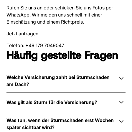
Rufen Sie uns an oder schicken Sie uns Fotos per
WhatsApp. Wir melden uns schnell mit einer
Einschätzung und einem Richtpreis.
Jetzt anfragen
Telefon: +49 179 7049047
Häufig gestellte Fragen
Welche Versicherung zahlt bei Sturmschaden
am Dach?
Die Wohngebäudeversicherung übernimmt
Was gilt als Sturm für die Versicherung?
Sturmschäden am Dach - vorausgesetzt, es handelt
sich um einen Sturm der Windstärke 8 oder stärker
Die meisten Wohngebäude-Policen erkennen
(Beaufort). Die Hausratversicherung zahlt für
Was tun, wenn der Sturmschaden erst Wochen
Windstärke 8 (Beaufort, ab ca. 62 km/h) als
beschädigte Einrichtungsgegenstände, nicht für das
später sichtbar wird?
versicherten Sturm an. Die Versicherung prüft dies
Gebäude selbst. Prüfen Sie die genauen Bedingungen