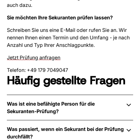
auch dazu.
Sie möchten Ihre Sekuranten prüfen lassen?
Schreiben Sie uns eine E-Mail oder rufen Sie an. Wir
nennen Ihnen einen Termin und den Umfang - je nach
Anzahl und Typ Ihrer Anschlagpunkte.
Jetzt Prüfung anfragen
Telefon: +49 179 7049047
Häufig gestellte Fragen
Was ist eine befähigte Person für die
Sekuranten-Prüfung?
Eine befähigte Person hat eine fachliche Ausbildung,
Was passiert, wenn ein Sekurant bei der Prüfung
eine Sachkundeschulung für Anschlageinrichtungen
durchfällt?
und Berufserfahrung mit den zu prüfenden Systemen.