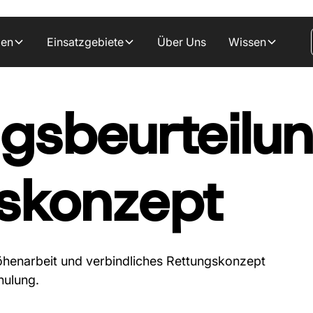
gen
Einsatzgebiete
Über Uns
Wissen
gsbeurteilu
skonzept
henarbeit und verbindliches Rettungskonzept
hulung.