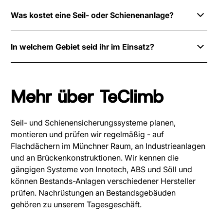
jeweiligen Systems.
Mindestens einmal jährlich durch eine Sachkundige
oder keine aktuelle Hersteller-Zulassung hat, klären
Was kostet eine Seil- oder Schienenanlage?
Person nach DGUV Regel 112-198/199. Zusätzlich
wir das bei der Prüfung - und empfehlen
nach besonderen Anlässen wie einer Sturz-Belastung,
gegebenenfalls einen Austausch.
Die Kosten hängen von der Streckenlänge, dem
Beschädigung oder baulichen Veränderung am
In welchem Gebiet seid ihr im Einsatz?
gewählten System und der Unterkonstruktion ab. Ein
System. Wir erinnern Sie auf Wunsch automatisch an
konkretes Angebot erstellen wir nach einer Vor-Ort-
den nächsten Termin.
Unser Schwerpunkt ist München und der Großraum
Besichtigung. Nehmen Sie Kontakt auf - wir melden
Bayern. Bundesweite Einsätze sind auf Anfrage
uns zeitnah.
Mehr über TeClimb
möglich. Rufen Sie uns an: +49 179 7049047
Seil- und Schienensicherungssysteme planen,
montieren und prüfen wir regelmäßig - auf
Flachdächern im Münchner Raum, an Industrieanlagen
und an Brückenkonstruktionen. Wir kennen die
gängigen Systeme von Innotech, ABS und Söll und
können Bestands-Anlagen verschiedener Hersteller
prüfen. Nachrüstungen an Bestandsgebäuden
gehören zu unserem Tagesgeschäft.